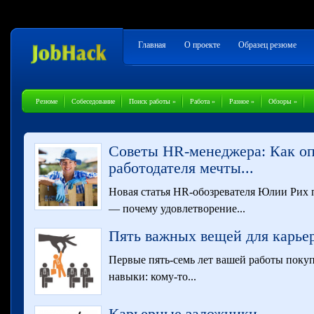
Главная
О проекте
Образец резюме
Резюме
Собеседование
Поиск работы
»
Работа
»
Разное
»
Обзоры
»
Советы HR-менеджера: Как о
работодателя мечты...
Новая статья HR-обозревателя Юлии Рих 
— почему удовлетворение...
Пять важных вещей для карьер
Первые пять-семь лет вашей работы покуп
навыки: кому-то...