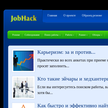
Главная
О проекте
Образец резюме
Резюме
Собеседование
Поиск работы
»
Работа
»
Разное
»
Обзоры
»
Карьеризм: за и против...
Практически во всех анкетах при приеме 
просят заполнить...
Кто такие эйчары и хедхантеры
Если вы интересуетесь поиском работы, в
хотя бы...
Как быстро и эффективно найт