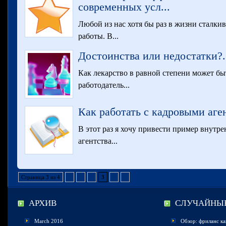
современных усл...
Любой из нас хотя бы раз в жизни сталки
работы. В...
Достоинства или недостатки?.
Как лекарство в равной степени может быт
работодатель...
Как работать с кадровыми аген
В этот раз я хочу привести пример внутр
агентства...
Страница 3 из 4
«
1
2
3
4
»
АРХИВ
СЛУЧАЙНЫЕ
March 2016
Обзор: фриланс ка